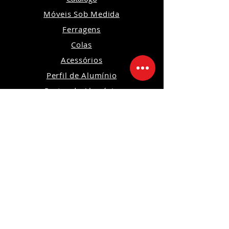
Móveis Sob Medida
Ferragens
Colas
Acessórios
Perfil de Alumínio
Portas de Alumínio
Iluminação
Ferramentas
Máquinas
Orçamento
Política de Privacidade
Política de Devoluções e Trocas
Política da Loja