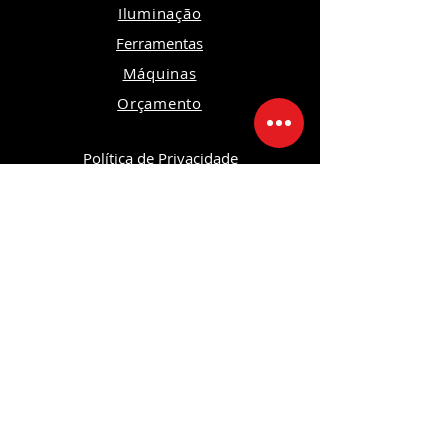
Iluminação
Ferramentas
Máquinas
Orçamento
Política de Privacidade
Política de Devoluções e Trocas
Política da Loja
Segurança
Ambiente 100% Seguro
Sua informação é protegida pela
criptografia SSL 256-bit.
Formas de pagamentos