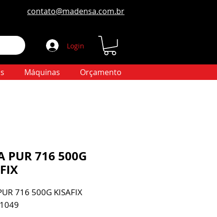
contato@madensa.com.br
Login
s
Máquinas
Orçamento
A PUR 716 500G
FIX
UR 716 500G KISAFIX
 1049