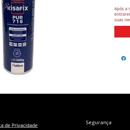
Após a 
entrare
suas ne
Segurança
ica de Privacidade