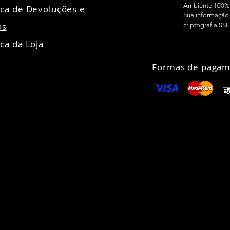
Ambiente 100%
tica de Devoluções e
Sua informação 
as
criptografia SSL
ica da Loja
Formas de pagam
24 Todos direitos reservados - Madensa Ltda CNPJ:
89.106.678/00