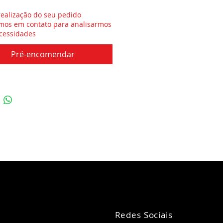
realização do seu pedido
mos em contato para analisarmos
cessidades
Pré-encomendar
Redes Sociais