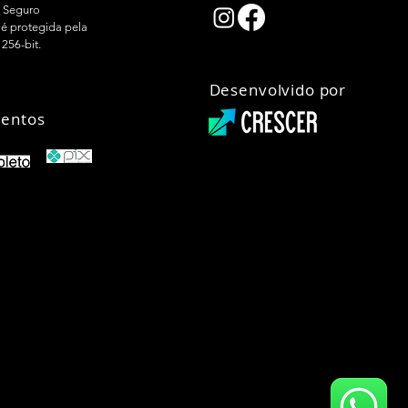
 Seguro
é protegida pela
 256-bit.
Desenvolvido por
entos
01-67