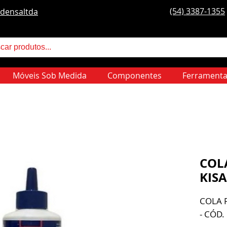
(54) 3387-1355
densaltda
Móveis Sob Medida
Componentes
Ferramenta
COL
KISA
COLA P
- CÓD.