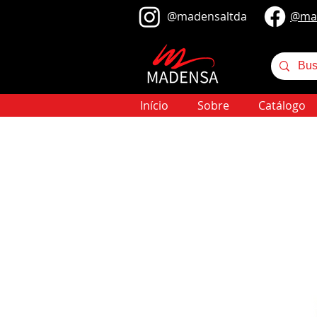
@​madensaltda
@​ma
Início
Sobre
Catálogo