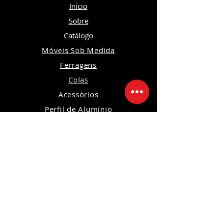
Início
Sobre
Catálogo
Móveis Sob Medida
Ferragens
Colas
Acessórios
Perfil de Alumínio
Portas de Alumínio
Iluminação
Ferramentas
Máquinas
Orçamento
Política de Privacidade