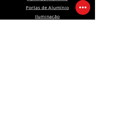
Portas de Alumínio
Iluminação
Ferramentas
Máquinas
Orçamento
Política de Privacidade
Política de Devoluções e Trocas
Política da Loja
Segurança
Ambiente 100% Seguro
Sua informação é protegida pela
criptografia SSL 256-bit.