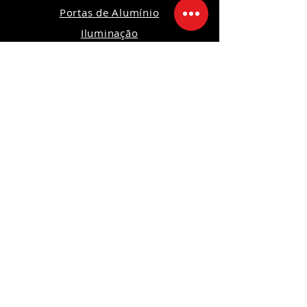
Portas de Alumínio
Iluminação
Ferramentas
Máquinas
Orçamento
Política de Privacidade
Política de Devoluções e Trocas
Política da Loja
Segurança
Ambiente 100% Seguro
Sua informação é protegida pela
criptografia SSL 256-bit.