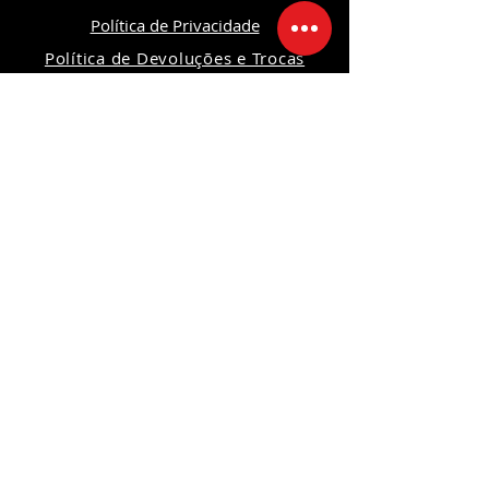
Política de Privacidade
Política de Devoluções e Trocas
Política da Loja
Segurança
Ambiente 100% Seguro
Sua informação é protegida pela
criptografia SSL 256-bit.
Formas de pagamentos
Redes Sociais