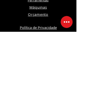
Ferramentas
Máquinas
Orçamento
Política de Privacidade
Política de Devoluções e Trocas
Política da Loja
Segurança
Ambiente 100% Seguro
Sua informação é protegida pela
criptografia SSL 256-bit.
Formas de pagamentos