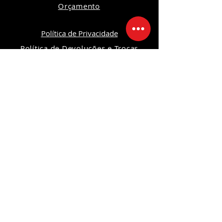
Orçamento
Política de Privacidade
Política de Devoluções e Trocas
Política da Loja
Segurança
Ambiente 100% Seguro
Sua informação é protegida pela
criptografia SSL 256-bit.
Formas de pagamentos
Redes Sociais