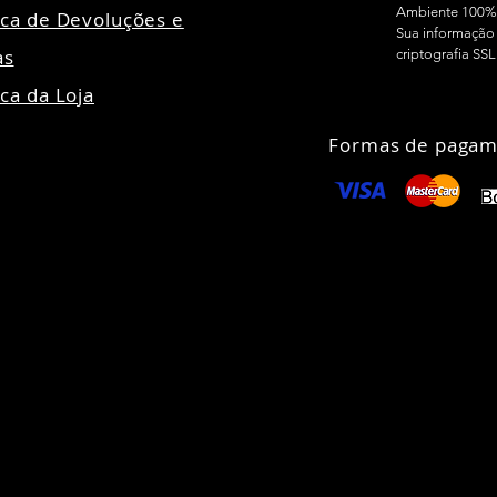
Ambiente 100%
tica de Devoluções e
Sua informação 
as
criptografia SSL
ica da Loja
Formas de pagam
24 Todos direitos reservados - Madensa Ltda CNPJ:
89.106.678/00