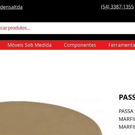
(54) 3387-1355
densaltda
Móveis Sob Medida
Componentes
Ferramenta
PAS
PASSA 
MARFI
MARFI