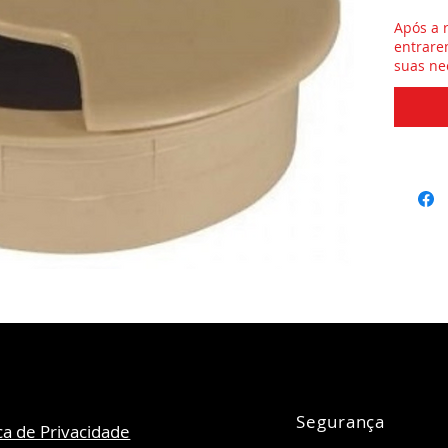
Após a 
entrare
suas ne
Segurança
ica de Privacidade