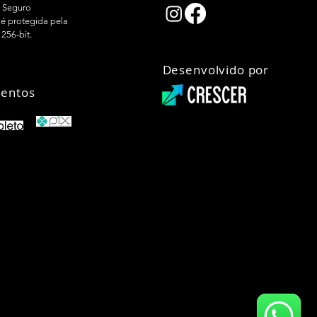
 Seguro
é protegida pela
 256-bit.
Desenvolvido por
entos
01-67