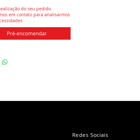
realização do seu pedido
mos em contato para analisarmos
cessidades
Pré-encomendar
Redes Sociais