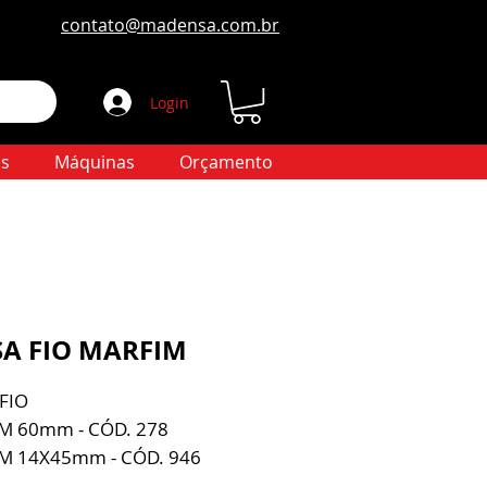
contato@madensa.com.br
Login
s
Máquinas
Orçamento
SA FIO MARFIM
FIO
M 60mm - CÓD. 278
M 14X45mm - CÓD. 946