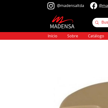
@​madensaltda
@​ma
Início
Sobre
Catálogo