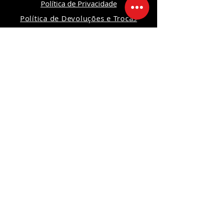
Política de Privacidade
Política de Devoluções e Trocas
Política da Loja
Segurança
Ambiente 100% Seguro
Sua informação é protegida pela
criptografia SSL 256-bit.
Formas de pagamentos
Redes Sociais