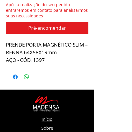
Após a realização do seu pedido
entraremos em contato para analisarmos
suas necessidades
Pré-encomendar
PRENDE PORTA MAGNÉTICO SLIM –
RENNA 64X58X19mm
AÇO - CÓD. 1397
Início
Sobre