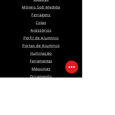
Móveis Sob Medida
Ferragens
Colas
Acessórios
Perfil de Alumínio
Portas de Alumínio
Iluminação
Ferramentas
Máquinas
Orçamento
Política de Privacidade
Política de Devoluções e Trocas
Política da Loja