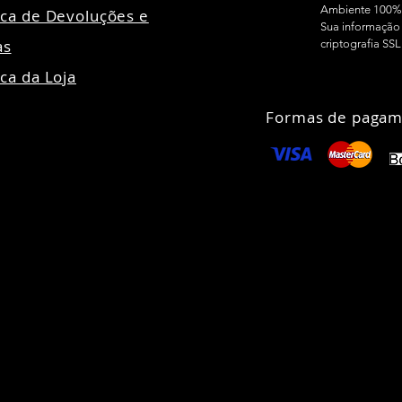
Ambiente 100%
tica de Devoluções e
Sua informação 
as
criptografia SSL
ica da Loja
Formas de pagam
24 Todos direitos reservados - Madensa Ltda CNPJ:
89.106.678/00