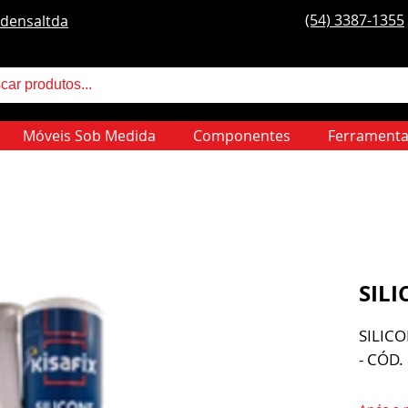
(54) 3387-1355
densaltda
Móveis Sob Medida
Componentes
Ferramenta
SIL
SILIC
- CÓD.