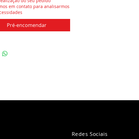
realização do seu pedido
mos em contato para analisarmos
cessidades
Pré-encomendar
Redes Sociais