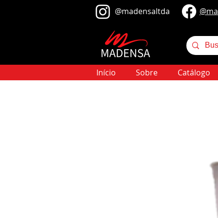
@​madensaltda
@​ma
Início
Sobre
Catálogo