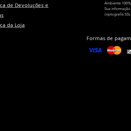
Ambiente 100%
tica de Devoluções e
Sua informação 
as
criptografia SSL
ica da Loja
Formas de pagam
24 Todos direitos reservados - Madensa Ltda CNPJ:
89.106.678/00