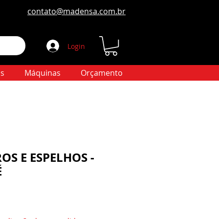
contato@madensa.com.br
Login
s
Máquinas
Orçamento
OS E ESPELHOS -
É