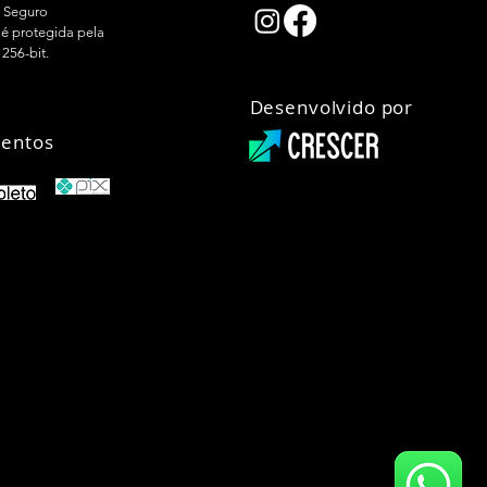
 Seguro
é protegida pela
 256-bit.
Desenvolvido por
entos
01-67