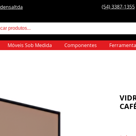
(54) 3387-1355
densaltda
Móveis Sob Medida
Componentes
Ferramenta
VIDR
CAF