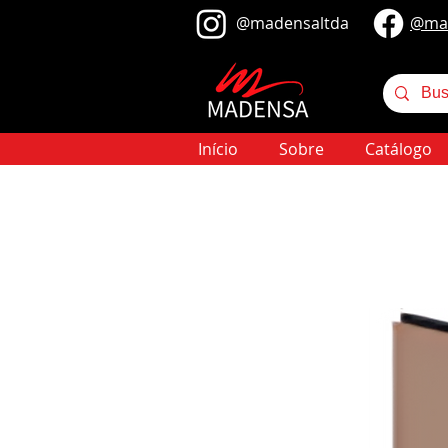
@​madensaltda
@​ma
Início
Sobre
Catálogo