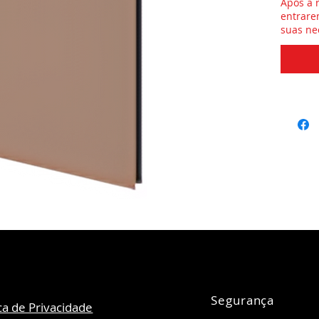
Após a 
entrare
suas ne
Segurança
ica de Privacidade