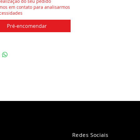
realização do seu pedido
mos em contato para analisarmos
cessidades
Pré-encomendar
Redes Sociais